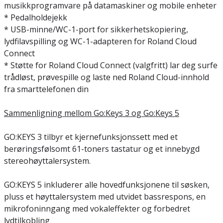
musikkprogramvare på datamaskiner og mobile enheter
* Pedalholdejekk
* USB-minne/WC-1-port for sikkerhetskopiering,
lydfilavspilling og WC-1-adapteren for Roland Cloud
Connect
* Støtte for Roland Cloud Connect (valgfritt) lar deg surfe
trådløst, prøvespille og laste ned Roland Cloud-innhold
fra smarttelefonen din
Sammenligning mellom Go:Keys 3 og Go:Keys 5
GO:KEYS 3 tilbyr et kjernefunksjonssett med et
berøringsfølsomt 61-toners tastatur og et innebygd
stereohøyttalersystem.
GO:KEYS 5 inkluderer alle hovedfunksjonene til søsken,
pluss et høyttalersystem med utvidet bassrespons, en
mikrofoninngang med vokaleffekter og forbedret
lydtilkobling