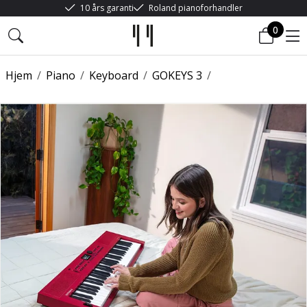
10 års garanti
Roland pianoforhandler
0
Hjem
/
Piano
/
Keyboard
/
GOKEYS 3
/