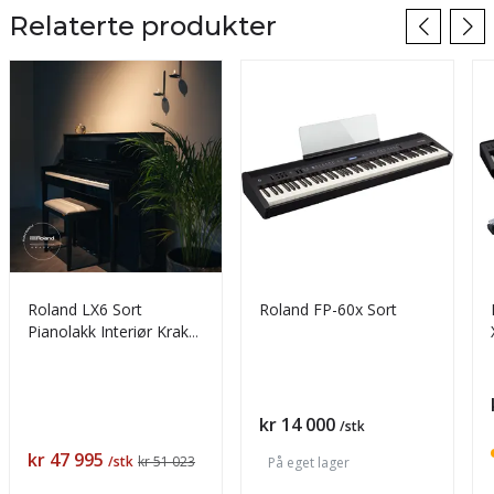
Relaterte produkter
Roland LX6 Sort
Roland FP-60x Sort
Pianolakk Interiør Krakki
Pianopakke
Pris
kr 14 000
/stk
Pris
kr 47 995
/stk
kr 51 023
På eget lager