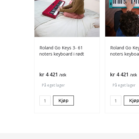
Roland Go Keys 3- 61
Roland Go Key
noters keyboard i rødt
noters keyboar
Pris
Pris
kr 4 421
kr 4 421
/stk
/stk
På eget lager
På eget lager
Kjøp
Kjø