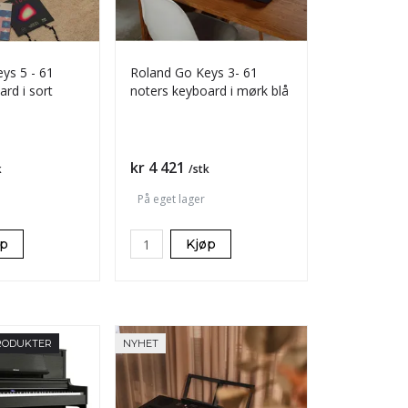
ys 5 - 61
Roland Go Keys 3- 61
rd i sort
noters keyboard i mørk blå
Pris
kr 4 421
k
/stk
På eget lager
øp
Kjøp
RODUKTER
NYHET