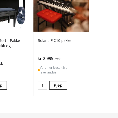
Sort - Pakke
Roland E-X10 pakke
akk og
Pris
kr 2 995
/stk
tk
Varen er bestilt fra
leverandør
øp
Kjøp