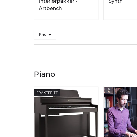
Interiørpakker -
Synth
Artbench
Pris
Piano
FRAKTFRITT