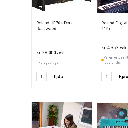
Roland HP704 Dark
Roland Digita
Rosewood
61P)
Pris
kr 4 352
/stk
Pris
kr 28 400
/stk
Varen er bestilt
På eget lager
leverandør
Kjøp
Kjø