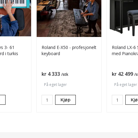
s 3- 61
Roland E-X50 - profesjonelt
Roland LX-6 
d i turkis
keyboard
med Pianokr
Hodetelefon
Pris
Pris
kr 4 333
kr 42 499
/stk
/s
På eget lager
På eget lager
p
Kjøp
Kj