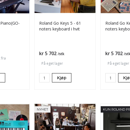
l Piano(GO-
Roland Go Keys 5 - 61
Roland Go Ke
noters keyboard i hvit
noters keyboa
Pris
Pris
kr 5 702
kr 5 702
/stk
/st
 fra
På eget lager
På eget lager
p
Kjøp
Kj
NYHET
KUN ROLAND P