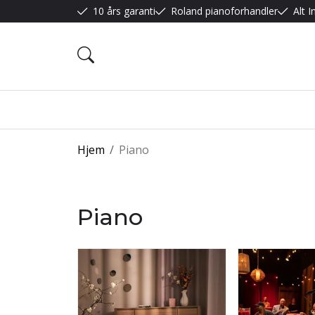
10 års garanti
Roland pianoforhandler
Alt 
Hjem
/
Piano
Piano