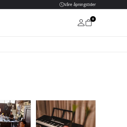
Våre åpningstider
0
Mine sider