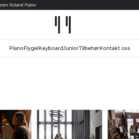
Innen Roland Piano
Piano
Flygel
Keyboard
Junior
Tilbehør
Kontakt oss